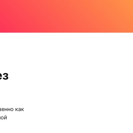
ез
венно как
ной