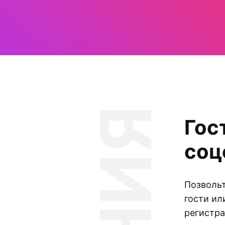
Гос
соц
Позвольт
гости ил
регистра