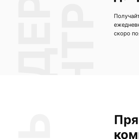
Ь
Получайт
ежедневн
скоро по
Пря
ком