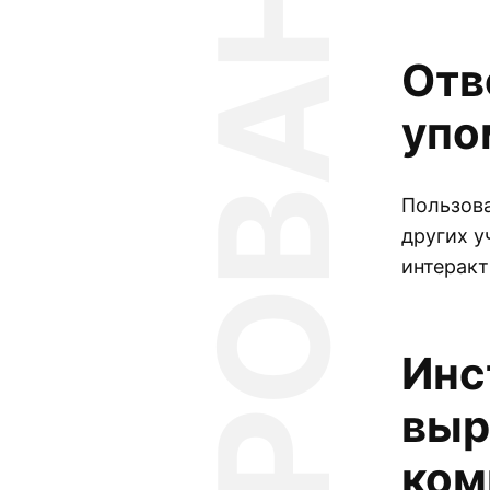
Отв
упо
Пользова
других у
интеракт
Инс
выр
ком