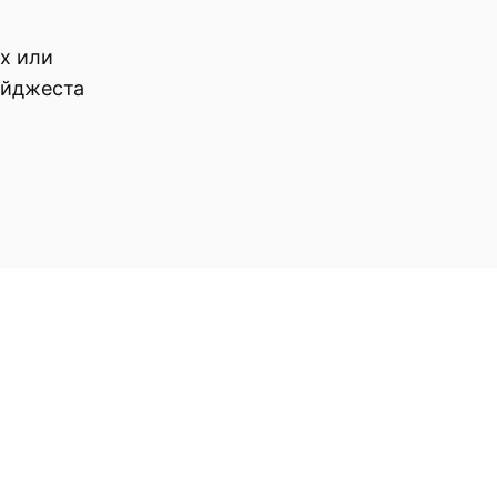
х или
айджеста