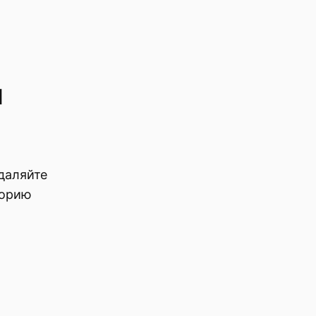
ы
даляйте
торию