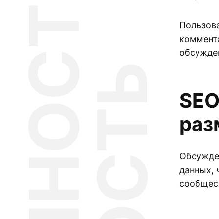
Пользова
коммента
обсужде
SEO
раз
Обсужде
данных, 
сообщес