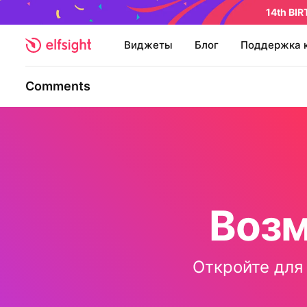
14th BI
Виджеты
Блог
Поддержка 
Comments
Воз
Откройте для 