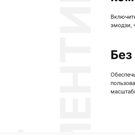
Я
Включите
эмодзи, 
Без
Обеспечь
пользова
масштаби