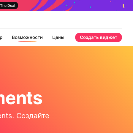
The Deal
р
Возможности
Цены
Создать виджет
ents
ents. Создайте