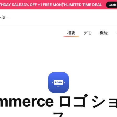
RTHDAY SALE
33% OFF +1 FREE MONTH
LIMITED TIME DEAL
Grab 
ンター
概要
デモ
機能
ommerce ロゴ 