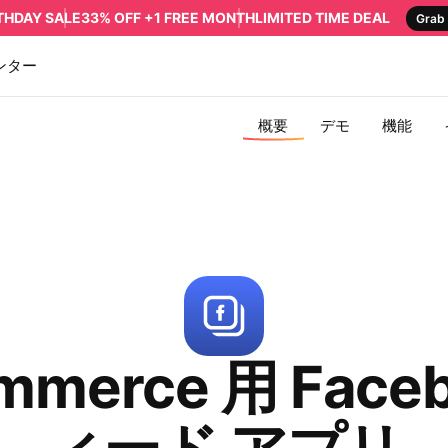
RTHDAY SALE
33% OFF +1 FREE MONTH
LIMITED TIME DEAL
Grab 
ンター
概要
デモ
機能
mmerce 用 Face