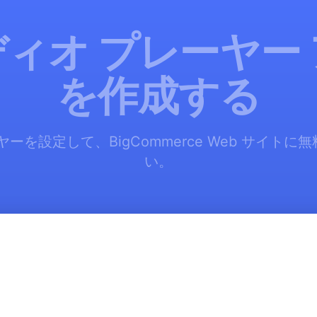
ィオ プレーヤー
を作成する
ーを設定して、BigCommerce Web サイト
い。