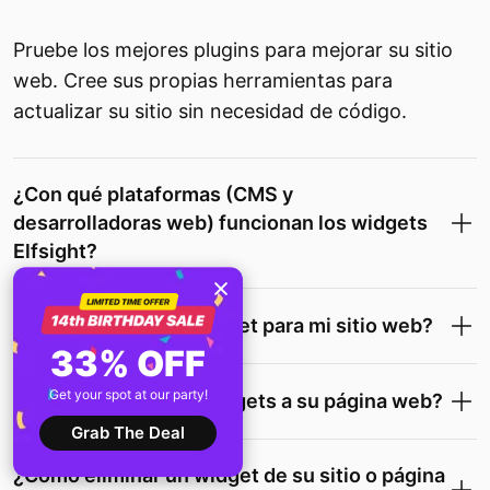
Pruebe los mejores plugins para mejorar su sitio
web. Cree sus propias herramientas para
actualizar su sitio sin necesidad de código.
¿Con qué plataformas (CMS y
desarrolladoras web) funcionan los widgets
Elfsight?
¿Cómo consigo un widget para mi sitio web?
33% OFF
Get your spot at our party!
¿Cómo agregar sus widgets a su página web?
Grab The Deal
¿Como eliminar un widget de su sitio o página