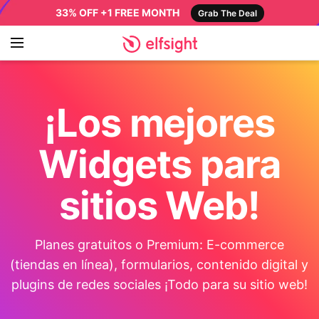
33% OFF +1 FREE MONTH
Grab The Deal
¡Los mejores
Widgets para
sitios Web!
Planes gratuitos o Premium: E-commerce
(tiendas en línea), formularios, contenido digital y
plugins de redes sociales ¡Todo para su sitio web!