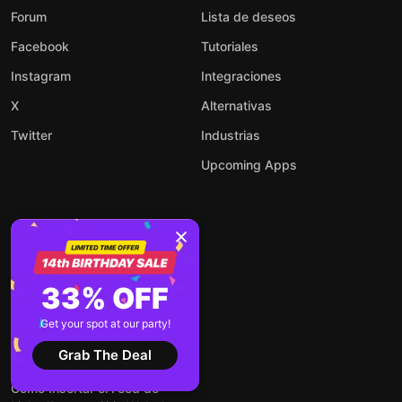
Forum
Lista de deseos
Facebook
Tutoriales
Instagram
Integraciones
X
Alternativas
Twitter
Industrias
Upcoming Apps
Blog
Cómo agregar un chatbot de IA
33% OFF
a tu sitio web
Cómo incrustar reseñas de
Get your spot at our party!
Google en tu sitio web de forma
Grab The Deal
gratuita
Cómo Insertar el Feed de