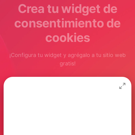
Crea tu widget de
consentimiento de
cookies
¡Configura tu widget y agrégalo a tu sitio web
gratis!