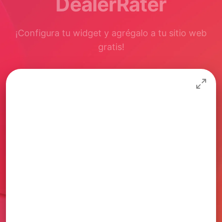
DealerRater
¡Configura tu widget y agrégalo a tu sitio web
gratis!