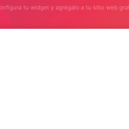
onfigura tu widget y agrégalo a tu sitio web grat