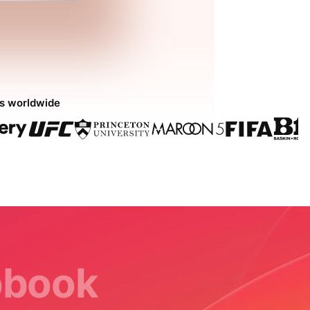
ds worldwide
ipbook