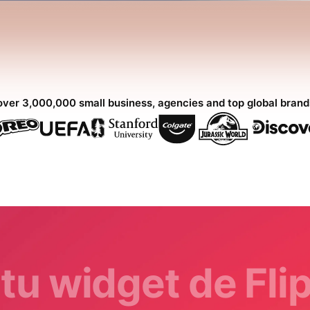
over 3,000,000 small business, agencies and top global bran
tu widget de Fl