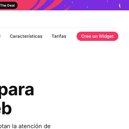
The Deal
l
Características
Tarifas
Cree un Widget
para
eb
ptan la atención de