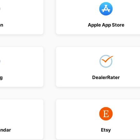
n
Apple App Store
ng
DealerRater
endar
Etsy