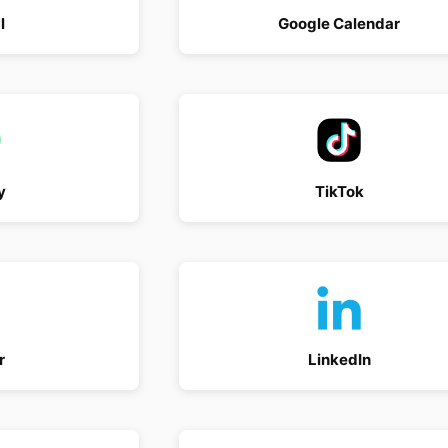
l
Google Calendar
y
TikTok
r
LinkedIn