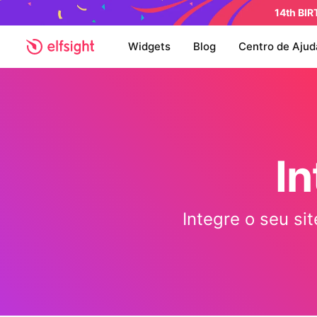
14th BI
Widgets
Blog
Centro de Ajud
In
Integre o seu si