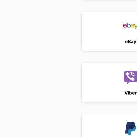
eBay
Viber