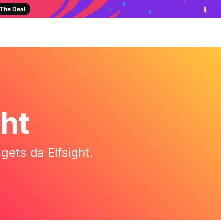
The Deal
ght
gets da Elfsight.