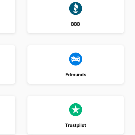
BBB
Edmunds
Trustpilot