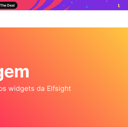
The Deal
agem
os widgets da Elfsight