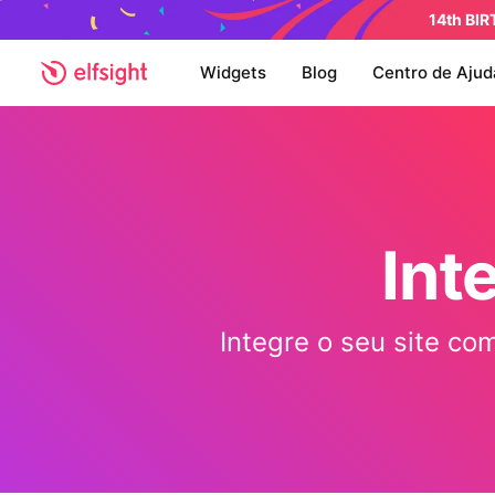
14th BI
Widgets
Blog
Centro de Ajud
Int
Integre o seu site co