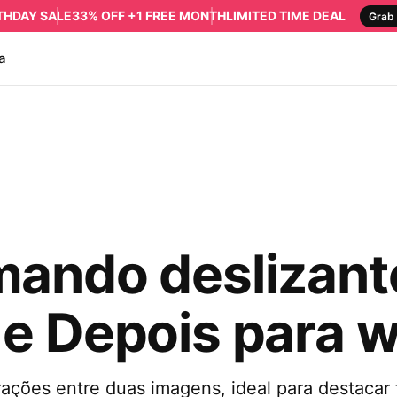
RTHDAY SALE
33% OFF +1 FREE MONTH
LIMITED TIME DEAL
Grab 
a
ando deslizant
 e Depois para w
ções entre duas imagens, ideal para destacar