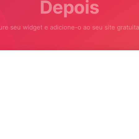
Depois
ure seu widget e adicione-o ao seu site gratuit