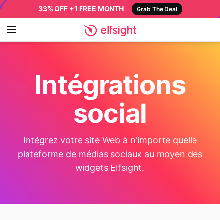
33% OFF +1 FREE MONTH
Grab The Deal
Intégrations
social
Intégrez votre site Web à n'importe quelle
plateforme de médias sociaux au moyen des
widgets Elfsight.