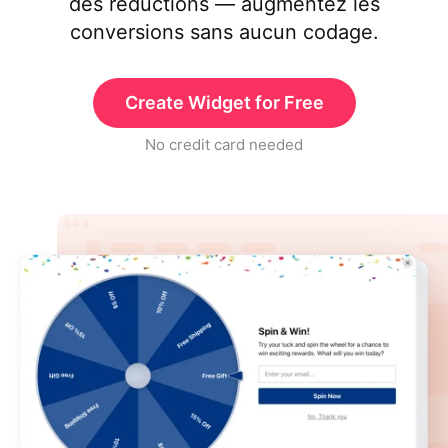
des réductions — augmentez les
conversions sans aucun codage.
Create Widget for Free
No credit card needed