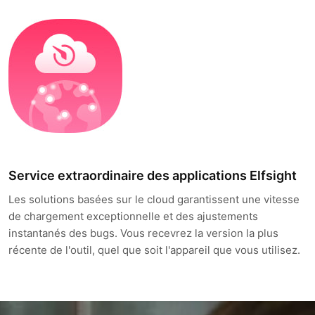
Service extraordinaire des applications Elfsight
Les solutions basées sur le cloud garantissent une vitesse
de chargement exceptionnelle et des ajustements
instantanés des bugs. Vous recevrez la version la plus
récente de l'outil, quel que soit l'appareil que vous utilisez.