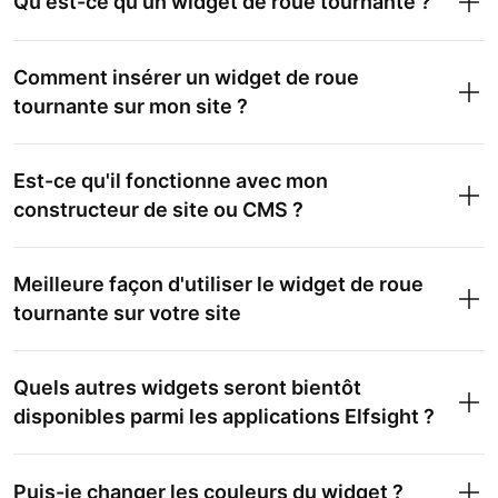
Qu'est-ce qu'un widget de roue tournante ?
Comment insérer un widget de roue
tournante sur mon site ?
Est-ce qu'il fonctionne avec mon
constructeur de site ou CMS ?
Meilleure façon d'utiliser le widget de roue
tournante sur votre site
Quels autres widgets seront bientôt
disponibles parmi les applications Elfsight ?
Puis-je changer les couleurs du widget ?