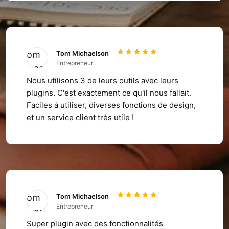
Tom Michaelson
Entrepreneur
Nous utilisons 3 de leurs outils avec leurs
plugins. C'est exactement ce qu'il nous fallait.
Faciles à utiliser, diverses fonctions de design,
et un service client très utile !
Tom Michaelson
Entrepreneur
Super plugin avec des fonctionnalités