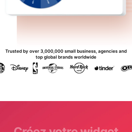
Trusted by over 3,000,000 small business, agencies and
top global brands worldwide
Créez votre widget