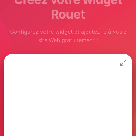
Rouet
Configurez votre widget et ajoutez-le à votre
site Web gratuitement !