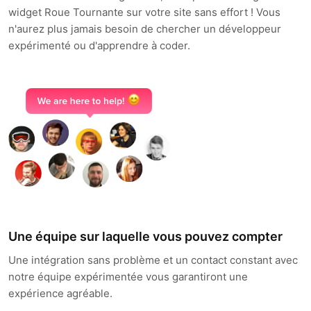
widget Roue Tournante sur votre site sans effort ! Vous
n'aurez plus jamais besoin de chercher un développeur
expérimenté ou d'apprendre à coder.
Une équipe sur laquelle vous pouvez compter
Une intégration sans problème et un contact constant avec
notre équipe expérimentée vous garantiront une
expérience agréable.