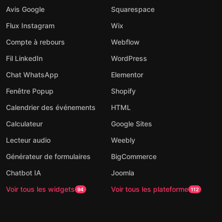
Avis Google
Squarespace
Flux Instagram
Wix
Compte à rebours
Webflow
Fil LinkedIn
WordPress
Chat WhatsApp
Elementor
Fenêtre Popup
Shopify
Calendrier des événements
HTML
Calculateur
Google Sites
Lecteur audio
Weebly
Générateur de formulaires
BigCommerce
Chatbot IA
Joomla
Voir tous les widgets
Voir tous les plateforme
94
112