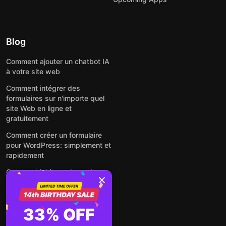
Blog
Comment ajouter un chatbot IA
à votre site web
Comment intégrer des
formulaires sur n'importe quel
site Web en ligne et
gratuitement
Comment créer un formulaire
pour WordPress: simplement et
rapidement
Comment intégrer des avis
Google gratuitement sur un site
web
Comment intégrer une fenêtre
33% OFF
contextuelle sur n'importe quel