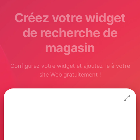
Créez votre widget
de recherche de
magasin
Configurez votre widget et ajoutez-le à votre
site Web gratuitement !