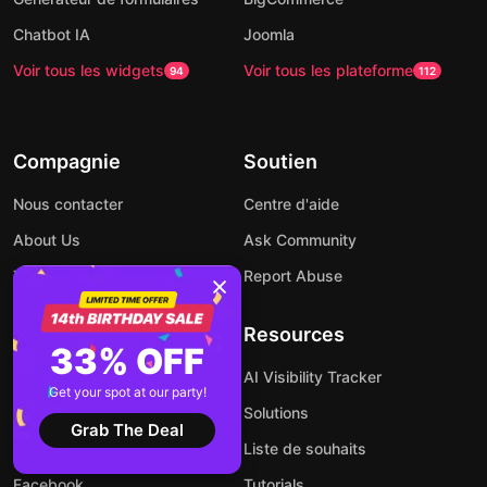
Chatbot IA
Joomla
Voir tous les widgets
Voir tous les plateforme
94
112
Compagnie
Soutien
Nous contacter
Centre d'aide
About Us
Ask Community
Tarification
Report Abuse
Programme d'affiliation
Resources
Développeurs
33% OFF
AI Visibility Tracker
Get your spot at our party!
Communauté
Solutions
Grab The Deal
Forum
Liste de souhaits
Facebook
Tutorials