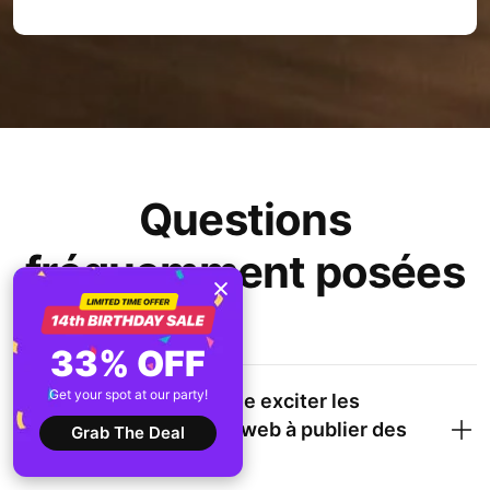
Questions
fréquemment posées
33% OFF
Get your spot at our party!
De quelle manière puis-je exciter les
utilisateurs de mon site web à publier des
Grab The Deal
avis?