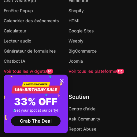
Chat WhatsApp
Elementor
Fenêtre Popup
Shopify
Calendrier des événements
HTML
Calculateur
Google Sites
Lecteur audio
Weebly
Générateur de formulaires
BigCommerce
Chatbot IA
Joomla
Voir tous les widgets
Voir tous les plateforme
94
112
Compagnie
Soutien
33% OFF
Nous contacter
Centre d'aide
Get your spot at our party!
About Us
Ask Community
Grab The Deal
Tarification
Report Abuse