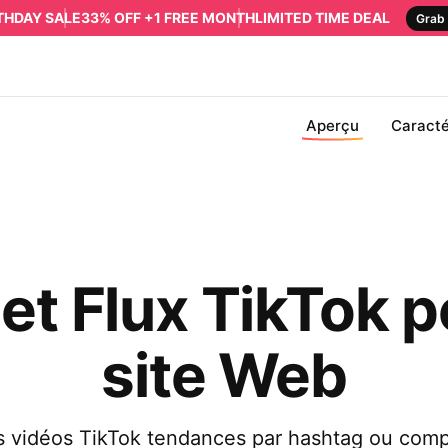
RTHDAY SALE
33% OFF +1 FREE MONTH
LIMITED TIME DEAL
Grab 
Aperçu
Caracté
t Flux TikTok p
site Web
 vidéos TikTok tendances par hashtag ou compt