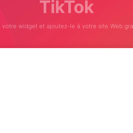
TikTok
 votre widget et ajoutez-le à votre site Web gra