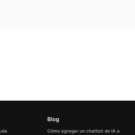
Blog
uda
Cómo agregar un chatbot de IA a