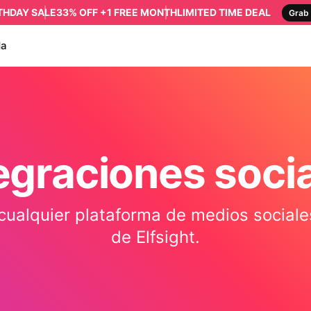
RTHDAY SALE
33% OFF +1 FREE MONTH
LIMITED TIME DEAL
Grab 
da
egraciones soci
 cualquier plataforma de medios sociale
de Elfsight.