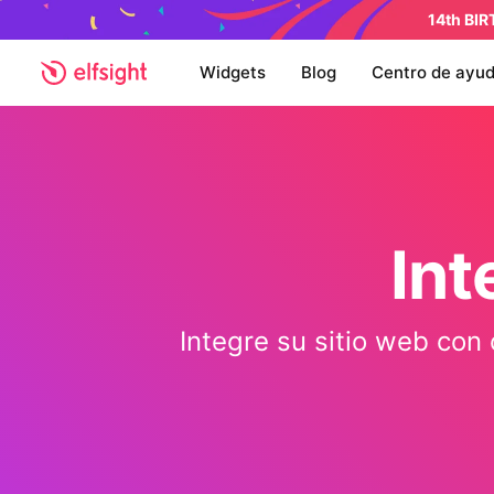
14th BI
Widgets
Blog
Centro de ayu
Int
Integre su sitio web con