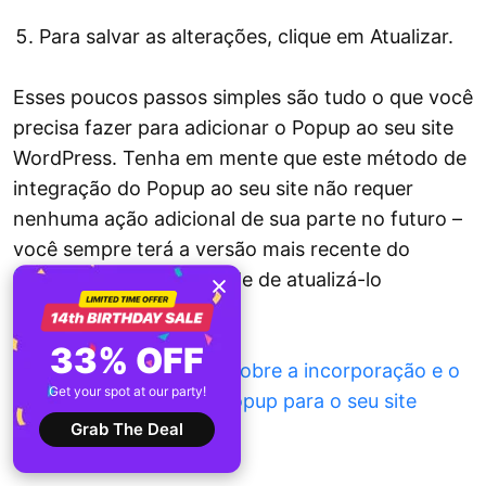
Para salvar as alterações, clique em Atualizar.
Esses poucos passos simples são tudo o que você
precisa fazer para adicionar o Popup ao seu site
WordPress. Tenha em mente que este método de
integração do Popup ao seu site não requer
nenhuma ação adicional de sua parte no futuro –
você sempre terá a versão mais recente do
plugin, sem a necessidade de atualizá-lo
manualmente.
33% OFF
Obtenha mais detalhes sobre a incorporação e o
Get your spot at our party!
trabalho com o plugin Popup para o seu site
Grab The Deal
WordPress →