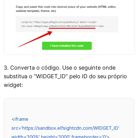
3. Converta o código. Use o seguinte onde
substitua o “WIDGET_ID” pelo ID do seu próprio
widget:
<iframe 
src='https://sandbox.elfsightcdn.com/WIDGET_ID' 
width='100%' height='1000' frameborder='0'>