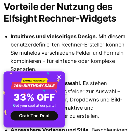
Vorteile der Nutzung des
Elfsight Rechner-Widgets
Intuitives und vielseitiges Design.
Mit diesem
benutzerdefinierten Rechner-Ersteller können
Sie mühelos verschiedene Felder und Formeln
kombinieren – für einfache oder komplexe
Szenarien.
Umfangreiche Feldauswahl.
Es stehen
zahlreiche Berechnungsfelder zur Auswahl –
33% OFF
darunter Schieberegler, Dropdowns und Bild-
Get your spot at our party!
Checkboxen – um interaktive und
ansprechende Rechner zu erstellen.
Grab The Deal
Anpassbare Vorlagen und Stile.
Beschleunigen