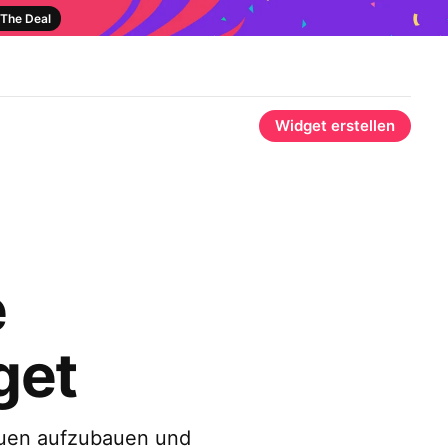
The Deal
Widget erstellen
e
get
auen aufzubauen und