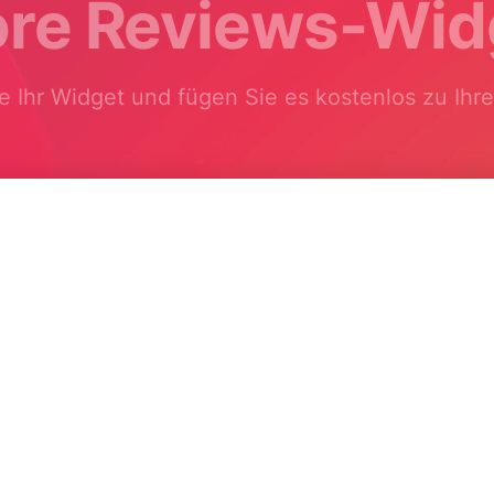
ore Reviews-Wid
e Ihr Widget und fügen Sie es kostenlos zu Ihr