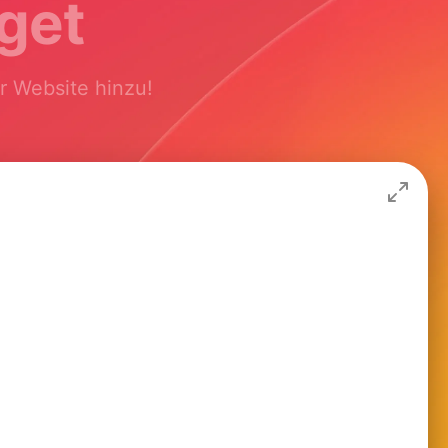
get
er Website hinzu!