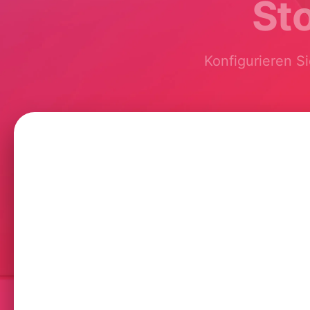
St
Konfigurieren Si