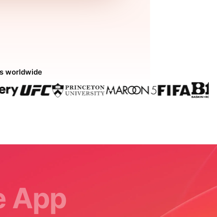
ds worldwide
le App