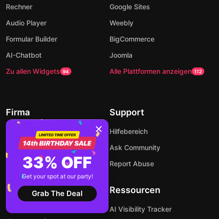
Rechner
Google Sites
Audio Player
Weebly
Formular Builder
BigCommerce
AI-Chatbot
Joomla
Zu allen Widgets
Alle Plattformen anzeigen
94
112
Firma
Support
Kontakt
Hilfebereich
About Us
Ask Community
33% OFF
Preise
Report Abuse
Get your spot at our party!
Affiliate-Programm
Ressourcen
Grab The Deal
Entwickler
AI Visibility Tracker