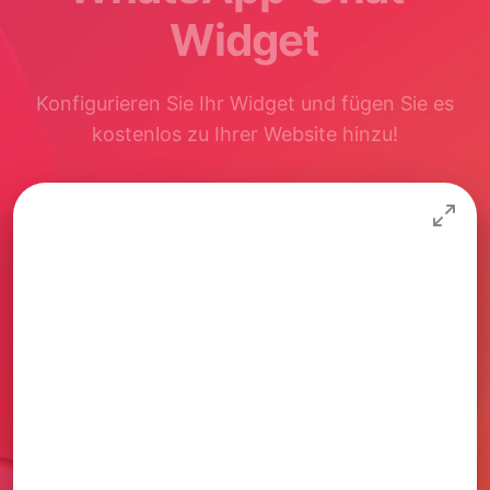
Widget
Konfigurieren Sie Ihr Widget und fügen Sie es
kostenlos zu Ihrer Website hinzu!