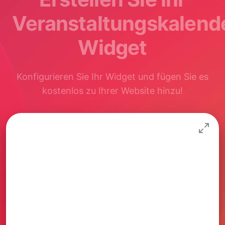
Veranstaltungskalend
Widget
Konfigurieren Sie Ihr Widget und fügen Sie es
kostenlos zu Ihrer Website hinzu!