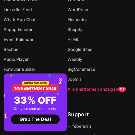
LinkedIn-Feed
WordPress
WhatsApp Chat
Elementor
Popup Fenster
Shopify
Event Kalender
HTML
Rechner
Google Sites
Audio Player
Weebly
Formular Builder
BigCommerce
AI-Chatbot
Joomla
Zu allen Widgets
Alle Plattformen anzeigen
94
112
33% OFF
Get your spot at our party!
Firma
Support
Grab The Deal
Kontakt
Hilfebereich