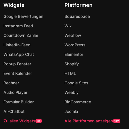
Widgets
Platformen
Google Bewertungen
Squarespace
Instagram Feed
Wix
Countdown Zähler
Webflow
LinkedIn-Feed
WordPress
WhatsApp Chat
Elementor
Popup Fenster
Shopify
Event Kalender
HTML
Rechner
Google Sites
Audio Player
Weebly
Formular Builder
BigCommerce
AI-Chatbot
Joomla
Zu allen Widgets
Alle Plattformen anzeigen
94
112