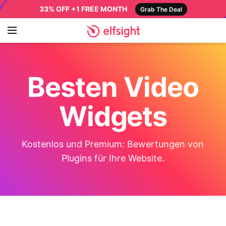
33% OFF +1 FREE MONTH
Grab The Deal
Besten Video
Widgets
Kostenlos und Premium: Bewertungen von
Plugins für Ihre Website.