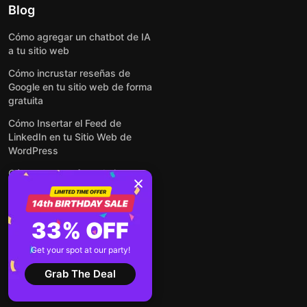
Blog
Cómo agregar un chatbot de IA
a tu sitio web
Cómo incrustar reseñas de
Google en tu sitio web de forma
gratuita
Cómo Insertar el Feed de
LinkedIn en tu Sitio Web de
WordPress
Cómo crear un formulario para
WordPress: de manera simple y
rápida
Cómo incrustar formularios en
33% OFF
cualquier sitio web en línea y
gratis
Get your spot at our party!
Ver todas las entradas
Grab The Deal