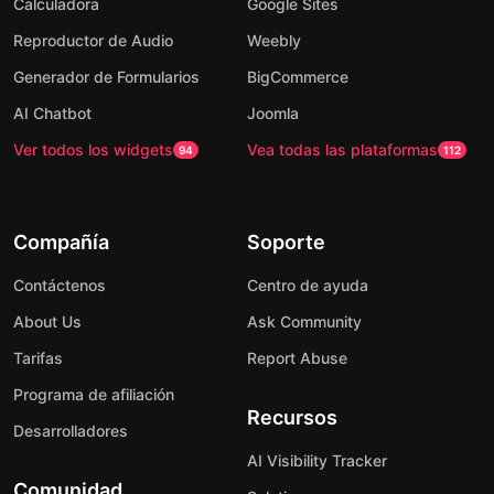
Calculadora
Google Sites
Reproductor de Audio
Weebly
Generador de Formularios
BigCommerce
AI Chatbot
Joomla
Ver todos los widgets
Vea todas las plataformas
94
112
Compañía
Soporte
Contáctenos
Centro de ayuda
About Us
Ask Community
Tarifas
Report Abuse
Programa de afiliación
Recursos
Desarrolladores
AI Visibility Tracker
Comunidad