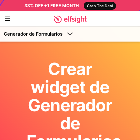
33% OFF +1 FREE MONTH
Grab The Deal
Generador de Formularios
Crear
widget de
Generador
de