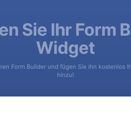
len Sie Ihr Form B
Widget
hren Form Builder und fügen Sie ihn kostenlos 
hinzu!