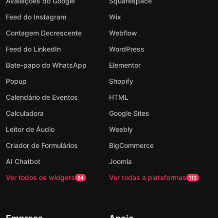
Avaliações do Google
Squarespace
Feed do Instagram
Wix
Contagem Decrescente
Webflow
Feed do LinkedIn
WordPress
Bate-papo do WhatsApp
Elementor
Popup
Shopify
Calendário de Eventos
HTML
Calculadora
Google Sites
Leitor de Áudio
Weebly
Criador de Formulários
BigCommerce
AI Chatbot
Joomla
Ver todos os widgets
Ver todas a plataformas
94
112