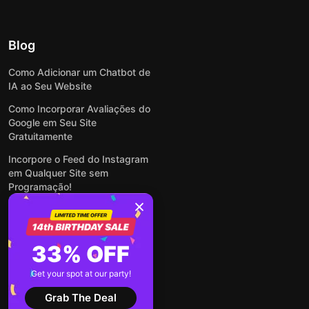
Blog
Como Adicionar um Chatbot de
IA ao Seu Website
Como Incorporar Avaliações do
Google em Seu Site
Gratuitamente
Incorpore o Feed do Instagram
em Qualquer Site sem
Programação!
Como Incorporar Formulários
em Qualquer Site Online e
Gratuitamente
33% OFF
Como Criar Formulário para
WordPress: Simples e Rápido
Get your spot at our party!
Ver todas publicações
Grab The Deal