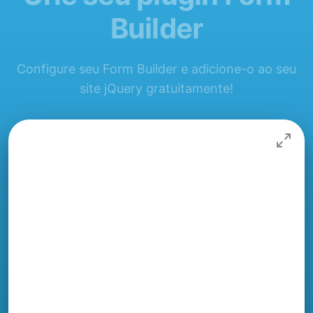
Builder
Configure seu Form Builder e adicione-o ao seu
site jQuery gratuitamente!