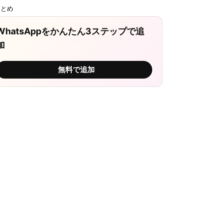
まとめ
WhatsAppをかんたん3ステップで追
加
無料で追加