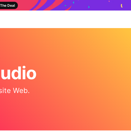
The Deal
audio
 site Web.