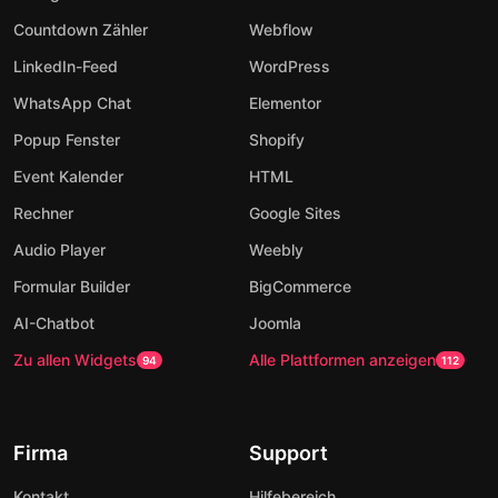
Countdown Zähler
Webflow
LinkedIn-Feed
WordPress
WhatsApp Chat
Elementor
Popup Fenster
Shopify
Event Kalender
HTML
Rechner
Google Sites
Audio Player
Weebly
Formular Builder
BigCommerce
AI-Chatbot
Joomla
Zu allen Widgets
Alle Plattformen anzeigen
94
112
Firma
Support
Kontakt
Hilfebereich