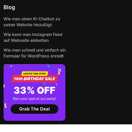
Blog
Wie man einen KI-Chatbot zu
seiner Website hinzufügt
Wie kann man Instagram Feed
auf Webseite einbetten
Wie man schnell und einfach ein
Formular für WordPress erstellt
Wie man Formulare online und
kostenlos auf jeder Website
einbettet
So betten Sie Google-
33% OFF
Bewertungen kostenlos auf
einer Website ein
Get your spot at our party!
Alle Beiträge anzeigen
Grab The Deal