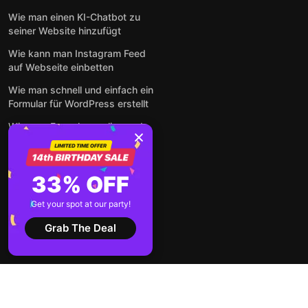
Wie man einen KI-Chatbot zu
seiner Website hinzufügt
Wie kann man Instagram Feed
auf Webseite einbetten
Wie man schnell und einfach ein
Formular für WordPress erstellt
Wie man Formulare online und
kostenlos auf jeder Website
einbettet
So betten Sie Google-
33% OFF
Bewertungen kostenlos auf
einer Website ein
Get your spot at our party!
Alle Beiträge anzeigen
Grab The Deal
2026 ©
Nutzungsbedingungen
Datenschutz-
Elfsight