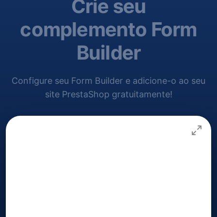
Crie seu
complemento Form
Builder
Configure seu Form Builder e adicione-o ao seu
site PrestaShop gratuitamente!