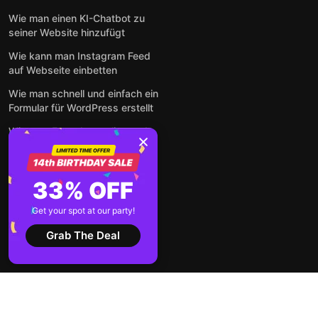
Wie man einen KI-Chatbot zu
seiner Website hinzufügt
Wie kann man Instagram Feed
auf Webseite einbetten
Wie man schnell und einfach ein
Formular für WordPress erstellt
Wie man Formulare online und
kostenlos auf jeder Website
einbettet
So betten Sie Google-
33% OFF
Bewertungen kostenlos auf
einer Website ein
Get your spot at our party!
Alle Beiträge anzeigen
Grab The Deal
2026 ©
Nutzungsbedingungen
Datenschutz-