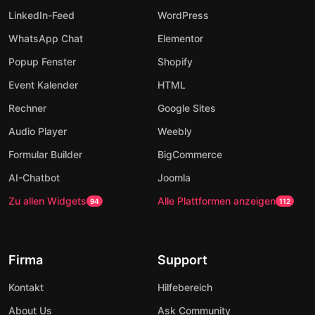
LinkedIn-Feed
WordPress
WhatsApp Chat
Elementor
Popup Fenster
Shopify
Event Kalender
HTML
Rechner
Google Sites
Audio Player
Weebly
Formular Builder
BigCommerce
AI-Chatbot
Joomla
Zu allen Widgets
Alle Plattformen anzeigen
94
112
Firma
Support
Kontakt
Hilfebereich
About Us
Ask Community