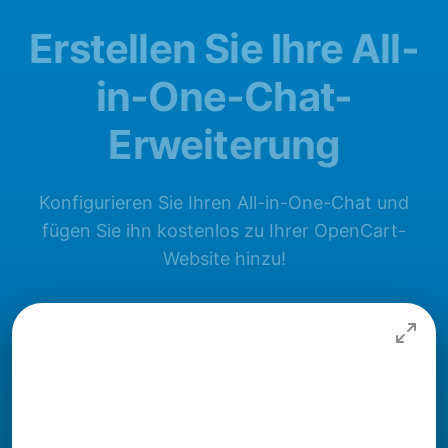
Erstellen Sie Ihre All-
in-One-Chat-
Erweiterung
Konfigurieren Sie Ihren All-in-One-Chat und
fügen Sie ihn kostenlos zu Ihrer OpenCart-
Website hinzu!