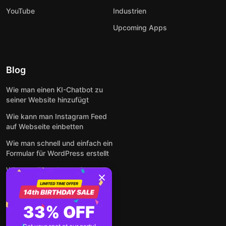
YouTube
Industrien
Upcoming Apps
Blog
Wie man einen KI-Chatbot zu
seiner Website hinzufügt
Wie kann man Instagram Feed
auf Webseite einbetten
Wie man schnell und einfach ein
Formular für WordPress erstellt
Wie man Formulare online und
kostenlos auf jeder Website
einbettet
So betten Sie Google-
33% OFF
Bewertungen kostenlos auf