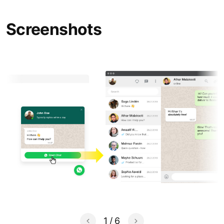
Screenshots
1
/
6