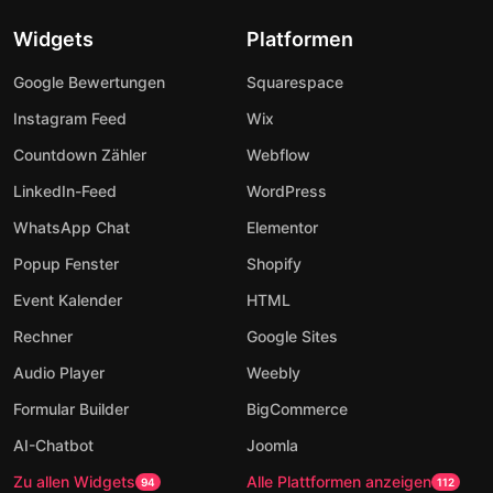
Widgets
Platformen
Google Bewertungen
Squarespace
Instagram Feed
Wix
Countdown Zähler
Webflow
LinkedIn-Feed
WordPress
WhatsApp Chat
Elementor
Popup Fenster
Shopify
Event Kalender
HTML
Rechner
Google Sites
Audio Player
Weebly
Formular Builder
BigCommerce
AI-Chatbot
Joomla
Zu allen Widgets
Alle Plattformen anzeigen
94
112