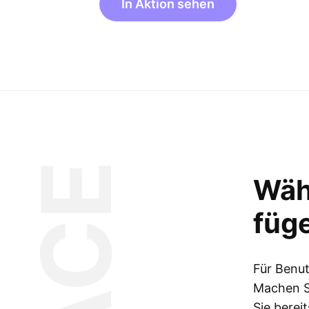
In Aktion sehen
Wäh
füge
Für Benut
Machen S
Sie bereit