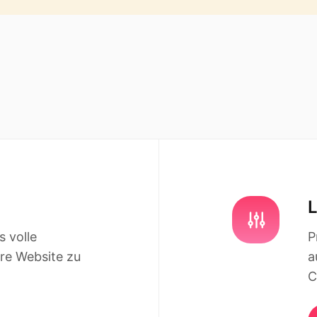
s volle
P
re Website zu
a
C