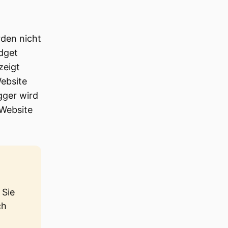
rden nicht
dget
zeigt
Website
gger wird
 Website
 Sie
ch