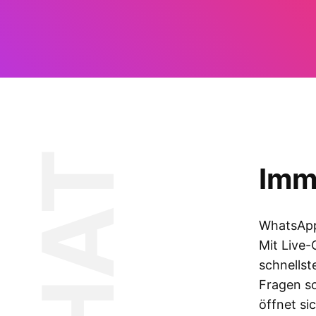
CHAT
Imme
WhatsApp 
Mit Live-
schnellst
Fragen so
öffnet si