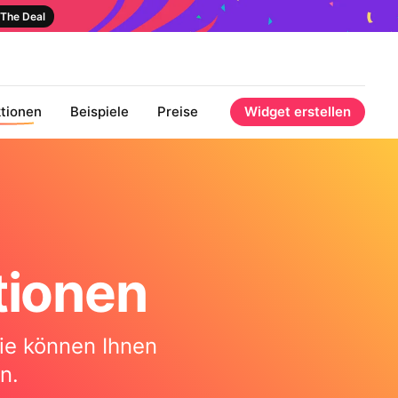
The Deal
tionen
Beispiele
Preise
Widget erstellen
tionen
sie können Ihnen
n.