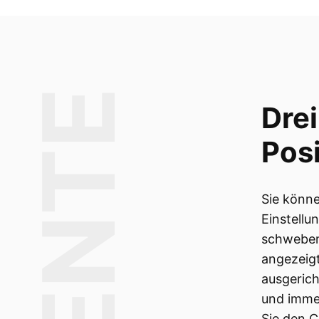
Drei
Posi
Sie könne
Einstellu
schwebend
angezeigt
ausgeric
und immer
Sie den C