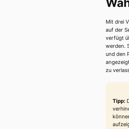
Wäh
Mit drei 
auf der S
verfügt ü
werden. S
und den P
angezeigt
zu verlas
Tipp:
D
verhin
können
aufzei