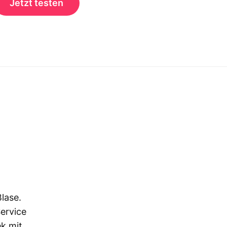
Jetzt testen
lase.
ervice
ek mit