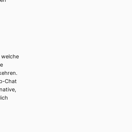
, welche
le
kehren.
up-Chat
native,
lich