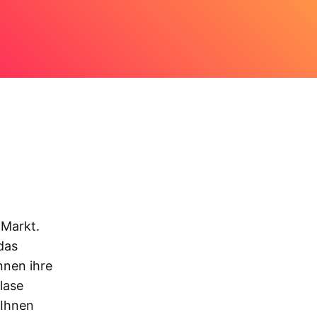
 Markt.
das
nnen ihre
lase
 Ihnen