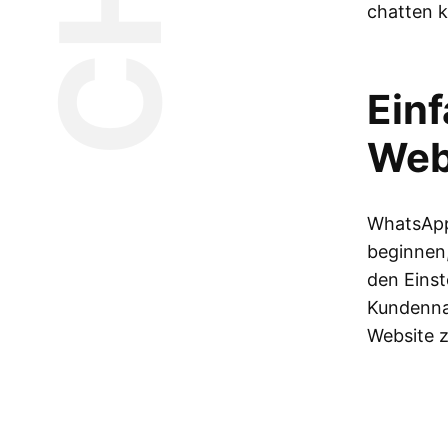
chatten 
Ein
Web
WhatsApp 
beginnen
den Einst
Kundennac
Website z