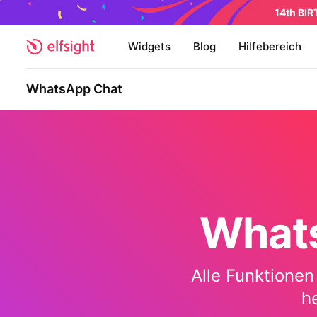
14th BI
Widgets
Blog
Hilfebereich
WhatsApp Chat
Whats
Alle Funktionen
h