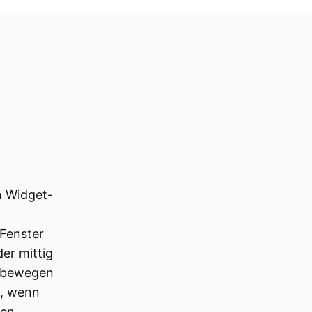
n Widget-
Fenster
er mittig
l bewegen
t, wenn
ren