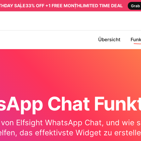
RTHDAY SALE
33% OFF +1 FREE MONTH
LIMITED TIME DEAL
Grab 
Übersicht
Funk
App Chat Funk
 von Elfsight WhatsApp Chat, und wie 
elfen, das effektivste Widget zu erstelle