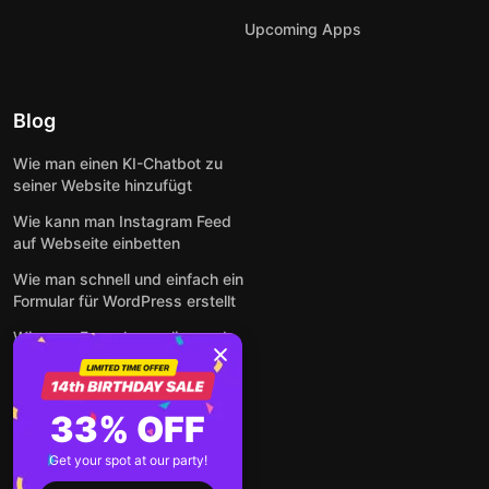
Upcoming Apps
Blog
Wie man einen KI-Chatbot zu
seiner Website hinzufügt
Wie kann man Instagram Feed
auf Webseite einbetten
Wie man schnell und einfach ein
Formular für WordPress erstellt
Wie man Formulare online und
kostenlos auf jeder Website
einbettet
So betten Sie Google-
33% OFF
Bewertungen kostenlos auf
einer Website ein
Get your spot at our party!