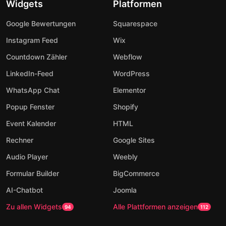
Widgets
Platformen
Google Bewertungen
Squarespace
Instagram Feed
Wix
Countdown Zähler
Webflow
LinkedIn-Feed
WordPress
WhatsApp Chat
Elementor
Popup Fenster
Shopify
Event Kalender
HTML
Rechner
Google Sites
Audio Player
Weebly
Formular Builder
BigCommerce
AI-Chatbot
Joomla
Zu allen Widgets
Alle Plattformen anzeigen
94
112