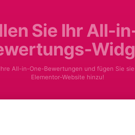
llen Sie Ihr All-i
ewertungs-Widg
 Ihre All-in-One-Bewertungen und fügen Sie sie 
Elementor-Website hinzu!