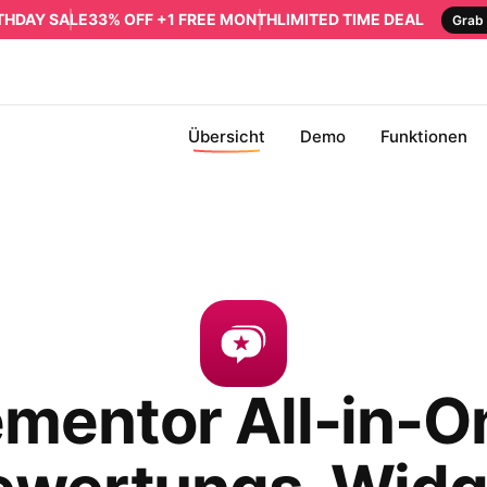
RTHDAY SALE
33% OFF +1 FREE MONTH
LIMITED TIME DEAL
Grab 
Übersicht
Demo
Funktionen
ementor All-in-O