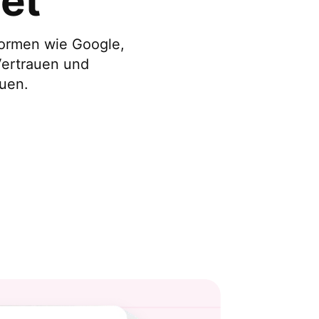
et
ormen wie Google,
Vertrauen und
auen.