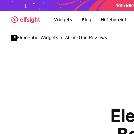
14th BI
Widgets
Blog
Hilfebereich
Elementor Widgets
/
All-in-One Reviews
El