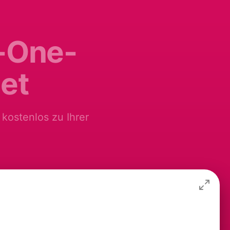
n-One-
et
kostenlos zu Ihrer