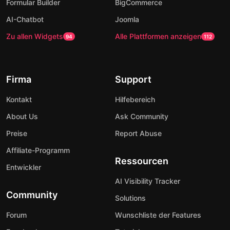
Formular Builder
BigCommerce
AI-Chatbot
Joomla
Zu allen Widgets
Alle Plattformen anzeigen
94
112
Firma
Support
Kontakt
Hilfebereich
About Us
Ask Community
Preise
Report Abuse
Affiliate-Programm
Ressourcen
Entwickler
AI Visibility Tracker
Community
Solutions
Forum
Wunschliste der Features