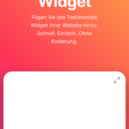
Widget
Fügen Sie das Testimonials
Widget Ihrer Website hinzu.
Schnell. Einfach. Ohne
Kodierung.