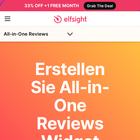
33% OFF +1 FREE MONTH
Grab The Deal
All-in-One Reviews
Erstellen
Sie All-in-
One
Reviews