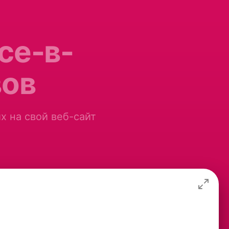
се-в-
вов
х на свой веб-сайт