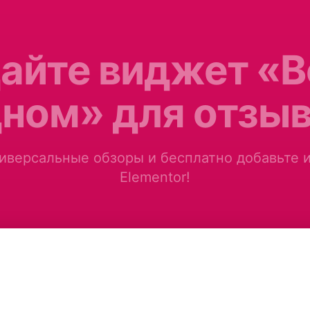
айте виджет «В
ном» для отзы
иверсальные обзоры и бесплатно добавьте и
Elementor!