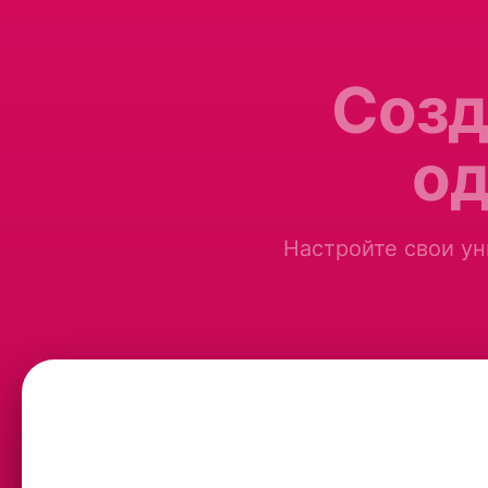
Созд
од
Настройте свои ун