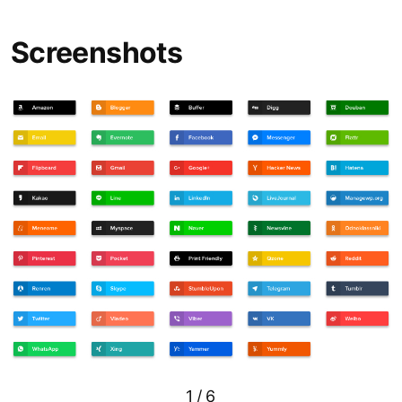
Screenshots
1
/
6