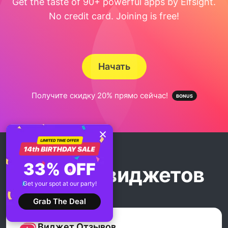
Get the taste of 90+ powerful apps by Elfsight.
No credit card. Joining is free!
Начать
Получите скидку 20% прямо сейчас!
33% OFF
Больше виджетов
Get your spot at our party!
Grab The Deal
Виджет Отзывов