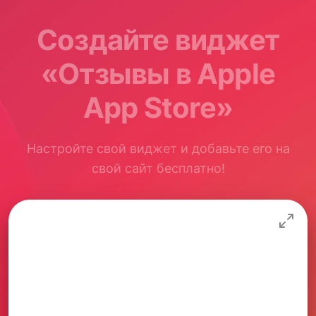
Создайте виджет
«Отзывы в Apple
App Store»
Настройте свой виджет и добавьте его на
свой сайт бесплатно!