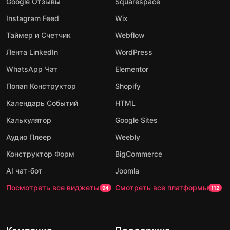
Google Отзывы
Squarespace
Instagram Feed
Wix
Таймер и Счетчик
Webflow
Лента LinkedIn
WordPress
WhatsApp Чат
Elementor
Попап Конструктор
Shopify
Календарь Событий
HTML
Калькулятор
Google Sites
Аудио Плеер
Weebly
Конструктор Форм
BigCommerce
AI чат-бот
Joomla
Посмотреть все виджеты
Смотреть все платформы
94
112