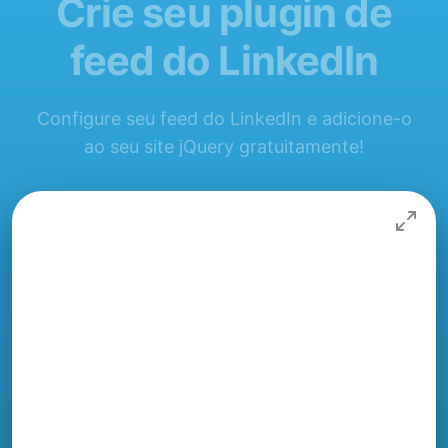
Crie seu plugin de
feed do LinkedIn
Configure seu feed do LinkedIn e adicione-o
ao seu site jQuery gratuitamente!