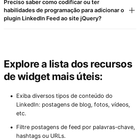
Preciso saber como codificar ou ter
habilidades de programação para adicionar o
plugin LinkedIn Feed ao site jQuery?
Pinterest Feed
Feed do Instagram
Explore a lista dos recursos
de widget mais úteis:
Avaliações completas
Google
Reviews
Exiba diversos tipos de conteúdo do
Form Builder
LinkedIn: postagens de blog, fotos, vídeos,
etc.
Filtre postagens de feed por palavras-chave,
Cronômetro de contagem
hashtags ou URLs.
regressiva