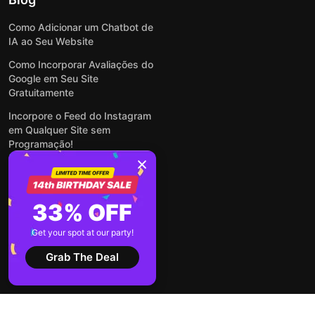
Como Adicionar um Chatbot de
IA ao Seu Website
Como Incorporar Avaliações do
Google em Seu Site
Gratuitamente
Incorpore o Feed do Instagram
em Qualquer Site sem
Programação!
Como Incorporar Formulários
em Qualquer Site Online e
Gratuitamente
33% OFF
Como Criar Formulário para
WordPress: Simples e Rápido
Get your spot at our party!
Ver todas publicações
Grab The Deal