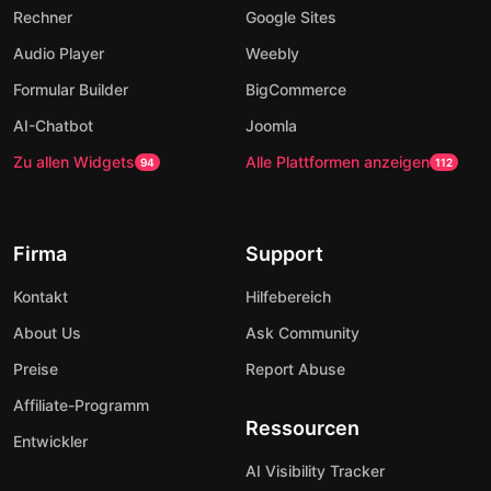
Rechner
Google Sites
Audio Player
Weebly
Formular Builder
BigCommerce
AI-Chatbot
Joomla
Zu allen Widgets
Alle Plattformen anzeigen
94
112
Firma
Support
Kontakt
Hilfebereich
About Us
Ask Community
Preise
Report Abuse
Affiliate-Programm
Ressourcen
Entwickler
AI Visibility Tracker