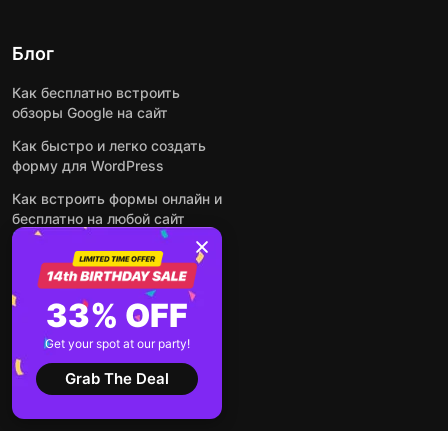
Блог
Как бесплатно встроить
обзоры Google на сайт
Как быстро и легко создать
форму для WordPress
Как встроить формы онлайн и
бесплатно на любой сайт
Как встроить ленту Instagram
на сайт
Как добавить чат-бота на
33% OFF
основе искусственного
интеллекта на свой сайт
Get your spot at our party!
Посмотреть все посты
Grab The Deal