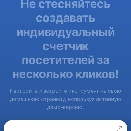
Не стесняйтесь
создавать
индивидуальный
счетчик
посетителей за
несколько кликов!
Настройте и встройте инструмент на свою
домашнюю страницу, используя активную
демо-версию.