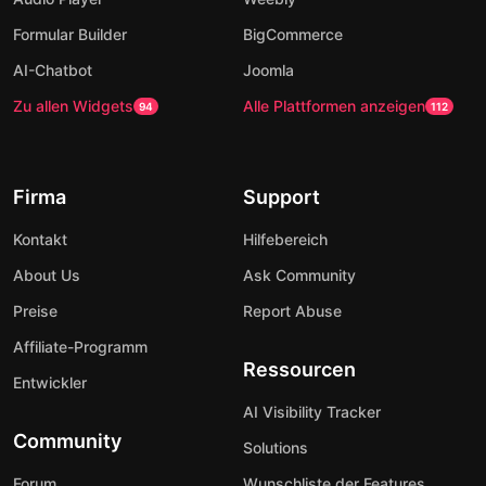
Formular Builder
BigCommerce
AI-Chatbot
Joomla
Zu allen Widgets
Alle Plattformen anzeigen
94
112
Firma
Support
Kontakt
Hilfebereich
About Us
Ask Community
Preise
Report Abuse
Affiliate-Programm
Ressourcen
Entwickler
AI Visibility Tracker
Community
Solutions
Forum
Wunschliste der Features