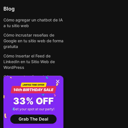
Blog
Cómo agregar un chatbot de IA
a tu sitio web
Cómo incrustar reseñas de
Google en tu sitio web de forma
gratuita
Cómo Insertar el Feed de
LinkedIn en tu Sitio Web de
WordPress
Cómo crear un formulario para
WordPress: de manera simple y
rápida
Cómo incrustar formularios en
33% OFF
cualquier sitio web en línea y
gratis
Get your spot at our party!
Ver todas las entradas
Grab The Deal